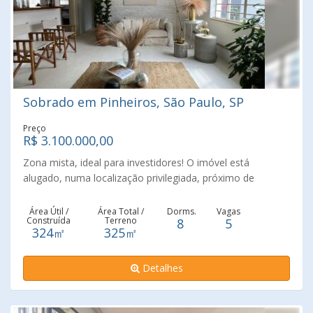
Sobrado em Pinheiros, São Paulo, SP
Preço
R$ 3.100.000,00
Zona mista, ideal para investidores! O imóvel está
alugado, numa localização privilegiada, próximo de
comércio e metrô Pinheiros. O imóvel se divide em 3
andares e 1 edícula. O 3. andar, tem entrada independente
Área Útil /
Área Total /
Dorms.
Vagas
Construída
Terreno
8
5
e é um apartamento de 100m². Totalizando 8 salas, 6
324㎡
325㎡
banheiros e 5 vagas de garagem.
Detalhes