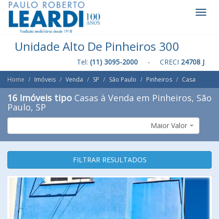
Toggl
Navig
Unidade Alto De Pinheiros 300
Tel:
(11) 3095-2000
- CRECI
24708 J
Home
Imóveis
Venda
SP
São Paulo
Pinheiros
Casa
16 Imóveis tipo
Casas à Venda em Pinheiros, São
Paulo, SP
Maior Valor
FILTRAR RESULTADOS