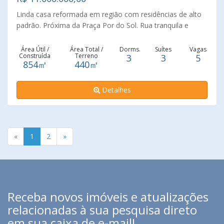
Linda casa reformada em região com residências de alto
padrão. Próxima da Praça Por do Sol. Rua tranquila e
arborizada. Painéis de vidro, trazem luz natural ao living,
muito bem distribuído, voltado para um terraço
Área Útil /
Área Total /
Dorms.
Suítes
Vagas
Construída
Terreno
3
3
5
aconchegante e para a piscina. Adega e ar condicionado.
854㎡
440㎡
Cozinha planejada, com excelente acabamentos. Possui 3
suítes com armários e a suíte máster com banheira. Área
Detalhes
externa com muito verde e espaço gourmet com
churrasqueira e piscina,5 vagas de garagem
«
1
2
»
Receba novos imóveis e atualizações
relacionadas à sua pesquisa direto
em sua caixa de e-mail!