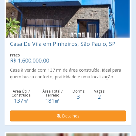
Casa De Vila em Pinheiros, São Paulo, SP
Preço
R$ 1.600.000,00
Casa à venda com 137 m² de área construída, ideal para
quem busca conforto, praticidade e uma localização
privilegiada. O imóvel conta com 3 dormitórios, ambientes
bem distribuídos e uma agradável varanda, perfeita para
Área Útil /
Área Total /
Dorms.
Vagas
Construída
Terreno
3
2
momentos de descanso ou convivência. A planta oferece
137㎡
181㎡
espaços funcionais, atendendo tanto famílias quanto
quem deseja um ambiente para home office. Localizada
Detalhes
em uma região valorizada, está próxima ao Parque
Sabesp Sumaré, à Praça Panamericana e à Praça Gastão
Vidigal, proporcionando fácil acesso a áreas verdes,