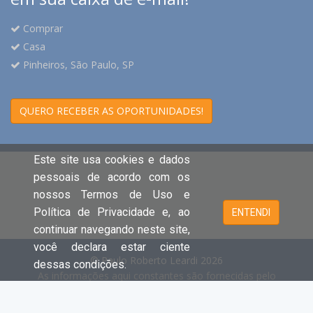
Comprar
Casa
Pinheiros, São Paulo, SP
QUERO RECEBER AS OPORTUNIDADES!
Este site usa cookies e dados
pessoais de acordo com os
nossos Termos de Uso e
Política de Privacidade e, ao
ENTENDI
continuar navegando neste site,
você declara estar ciente
© Paulo Roberto Leardi 2026
dessas condições.
As informações aqui constantes são fornecidas pelo
proprietário do imóvel e estão sujeitas a alteração a
qualquer momento.