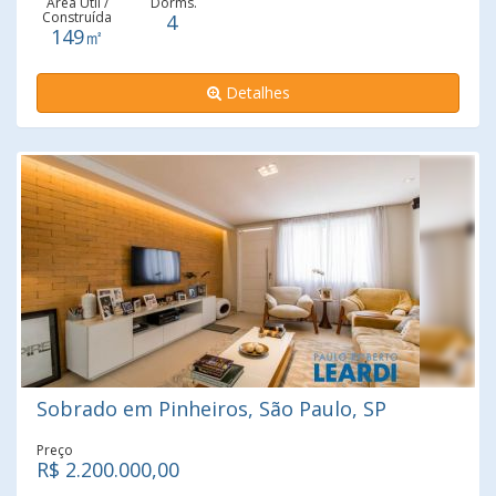
Área Útil /
Dorms.
Construída
4
Universidade Paulista (Unip), Faculdade Sumaré e
149㎡
Universidade São Judas Tadeu. Excelente oportunidade
pretendem adquirir um imóvel.
Detalhes
Sobrado em Pinheiros, São Paulo, SP
Preço
R$ 2.200.000,00