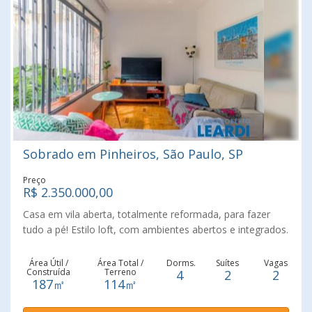
Sobrado em Pinheiros, São Paulo, SP
Preço
R$ 2.350.000,00
Casa em vila aberta, totalmente reformada, para fazer
tudo a pé! Estilo loft, com ambientes abertos e integrados.
Sala de jantar voltado para um delicioso jardim de inverno,
com rede para relaxar. parte superior, 4 dormitórios,
Área Útil /
Área Total /
Dorms.
Suítes
Vagas
Construída
Terreno
4
2
2
sendo 2 suítes. Cozinha aberta para a sala, com bancada
187㎡
114㎡
de ponta a ponta, com armários na parte inferior. Posui 2
vagas de garagem.