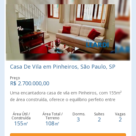
opções de lazer, comércio, serviços e importantes vias da
cidade. Uma excelente oportunidade para morar em um
bairro tranquilo, com infraestrutura completa e ótima
qualidade de vida.
Casa De Vila em Pinheiros, São Paulo, SP
Preço
R$ 2.700.000,00
Uma encantadora casa de vila em Pinheiros, com 155m²
de área construída, oferece o equilíbrio perfeito entre
conforto e praticidade em uma das regiões mais
desejadas de São Paulo. Totalmente reformada, incluindo
Área Útil /
Área Total /
Dorms.
Suítes
Vagas
Construída
Terreno
3
2
2
parte elétrica e hidráulica, o imóvel conta com três
155㎡
108㎡
quartos, sendo duas suítes, além de uma sala que pode
facilmente ser convertida em mais um dormitório. A área